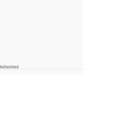
kohtumised
See All
Recent Posts