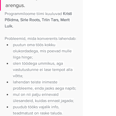
arengus.
Programmiloome tiimi kuuluvad
 Kristi 
Põldma, Sirle Roots, Triin Tars, Merit 
Luik.
Probleemid, mida konverents lahendab:
puutun oma töös kokku 
olukordadega, mis poevad mulle 
liiga hinge;
olen töödega ummikus, aga 
vastutustunne ei lase tempot alla 
võtta;
lahendan teiste inimeste 
probleeme, enda jaoks aega napib;
mul on nii palju erinevaid 
ülesandeid, kuidas ennast jagada;
puudub tööks vajalik info, 
teadmatust on raske taluda.