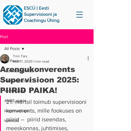
ESCÜ | Eesti
Supervisiooni ja
Coachingu Ühing
Post
All Posts
Triin Tars
All Posts
Mar 17, 2025
1 min read
Arengukonverents
raamatusoovitus
Supervisioon 2025:
meie inimesed
PIIRID PAIKA!
kohtumised
ANSE ajakiri
21. märtsil toimub supervisiooni 
konverents, mille fookuses on 
kogemuslugu
piirid –  piirid iseendas, 
koostöö
meeskonnas, juhtimises, 