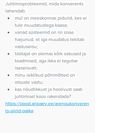
Juhtimisprobleemid, mida konverents 
lahendab: 
mul on meeskonnas pidurid, kes ei 
tule muudatustega kaasa;
vanad süsteemid on nii sisse 
harjunud, et iga muudatus tekitab 
vastuseisu;
töötajal on olemas kõik oskused ja 
teadmised, aga ikka ei tegutse 
iseseisvalt;
minu isiklikud põhimõtted on 
otsuste vastu;
kas nõudlikkust ja hoolivust saab 
juhtimisel koos rakendada?
https://pood.aripaev.ee/arengukonveren
ts-piirid-paika