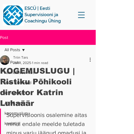
ESCÜ | Eesti
Supervisiooni ja
Coachingu Ühing
Post
All Posts
Triin Tars
All Posts
Jan 1, 2025
1 min read
KOGEMUSLUGU |
raamatusoovitus
Ristiku Põhikooli
meie inimesed
direktor Katrin
kohtumised
Luhaäär
ANSE ajakiri
kogemuslugu
Supervisioonis osalemine aitas 
minul endale meelde tuletada 
koostöö
minus varju jäänud omadusi ja 