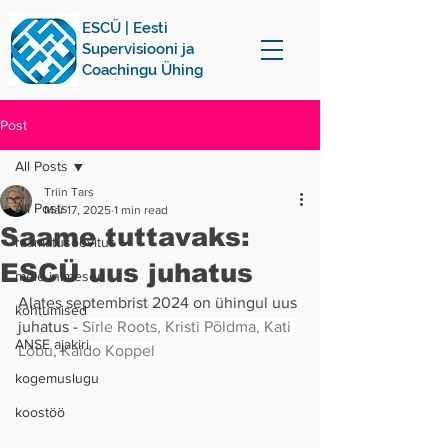
ESCÜ | Eesti
Supervisiooni ja
Coachingu Ühing
Post
All Posts
Triin Tars
All Posts
Mar 17, 2025
1 min read
Saame tuttavaks:
raamatusoovitus
ESCÜ uus juhatus
meie inimesed
Alates septembrist 2024 on ühingul uus 
kohtumised
juhatus - 
Sirle Roots, Kristi Põldma, Kati 
ANSE ajakiri
Lõbu, Kaido Koppel
kogemuslugu
koostöö