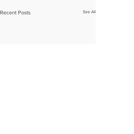
See All
Recent Posts
Eesti Supervisiooni ja Coachingu Ühing
Reg nr:
80007312
Aadress: Veerenni 34-3, 10135 Tallinn