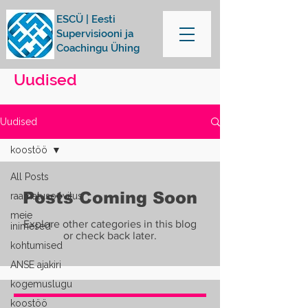
ESCÜ | Eesti
Supervisiooni ja
Coachingu Ühing
Uudised
Uudised
koostöö
All Posts
Posts Coming Soon
raamatusoovitus
meie
Explore other categories in this blog
inimesed
or check back later.
kohtumised
ANSE ajakiri
kogemuslugu
koostöö