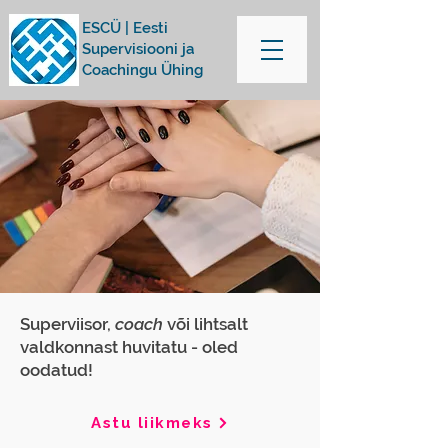
ESCÜ | Eesti
Supervisiooni ja
Coachingu Ühing
Superviisor,
coach
või lihtsalt
valdkonnast huvitatu - oled
oodatud!
Astu liikmeks