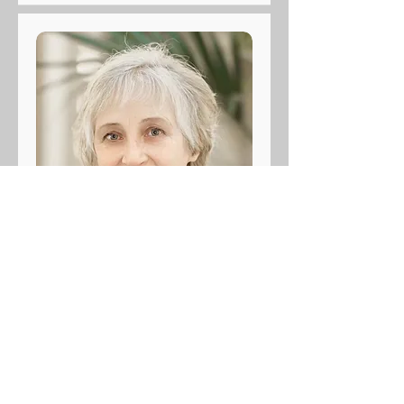
Taimi Elenurm
nõukoja liige
Saa tuttavaks