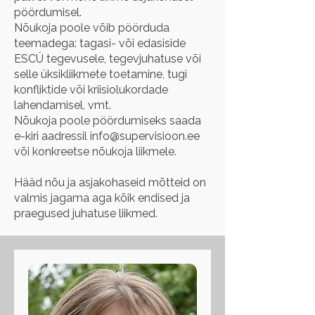
pöördumisel.
Nõukoja poole võib pöörduda
teemadega: tagasi- või edasiside
ESCÜ tegevusele, tegevjuhatuse või
selle üksikliikmete toetamine, tugi
konfliktide või kriisiolukordade
lahendamisel, vmt.
Nõukoja poole pöördumiseks saada
e-kiri aadressil
info@supervisioon.ee
või konkreetse nõukoja liikmele.
Hääd nõu ja asjakohaseid mõtteid on
valmis jagama aga kõik endised ja
praegused juhatuse liikmed.