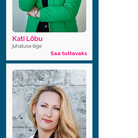
Kati Lõbu
juhatuse liige
Saa tuttavaks