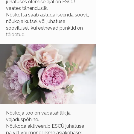
juhatuses olemise ajal on ESCÜ
vaates tähenduslik.
Nõukotta saab astuda iseenda soovil,
nõukoja kutsel või juhatuse
soovitusel, kui eelnevad punktid on
täidetud.
Nõukoja töö on vabatahtlik ja
vajaduspõhine.
Nõukoda aktiveerub ESCÜ juhatuse
palvel või mõne liikme asjakohasel