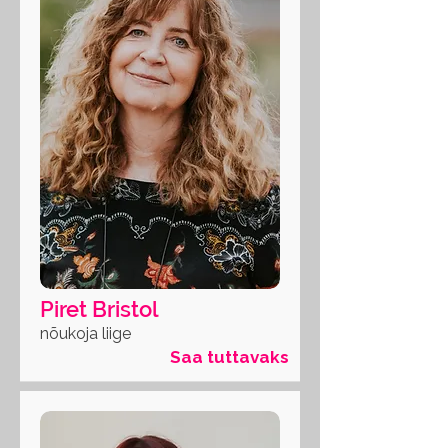
Piret Bristol
nõukoja liige
Saa tuttavaks