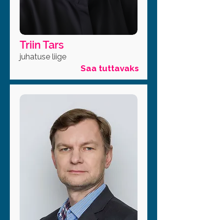
Triin Tars
juhatuse liige
Saa tuttavaks