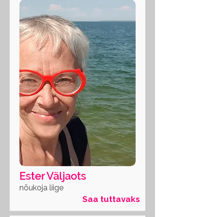
Ester Väljaots
nõukoja liige
Saa tuttavaks