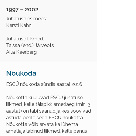
1997 – 2002
Juhatuse esimees:
Kersti Kahn
Juhatuse liikmed:
Taissa (end.) Järveots
Aita Keerberg
Nõukoda
ESCÜ nõukoda sündis aastal 2016
Nõukotta kuuluvad ESCÜ juhatuse
liikmed, kelle täispikk ametiaeg (min. 3
aastat) on läbi saanud ja kes soovivad
astuda peale seda ESCÜ nõukotta.
Nõukotta võib arvata ka lühema
ametiaja läbinud liikmed, kelle panus