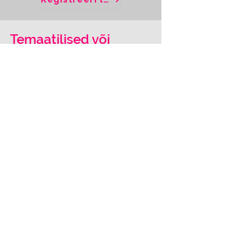
liikmetele üldkoosolekul, kevad-
või sügiskoolis.
Temaatilised või
valdkondlikud
arutelugrupid
Arutelugruppide fookuses on ideed ja
mõttevahetused, mille kaudu
kujundada supervisiooni ja
coaching
'u
valdkonda, suurendada meie mõju
ühiskonnas, kasvatada teadlikkust.
Valdkondlikud teemagrupid on ilma
selge projektilise sihi ja tähtajata, ent
nendest võib sündida
projektimeeskondi, kes konkreetseid
tegevusi ellu viivad.
Registreeri grupp