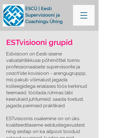
ESCÜ | Eesti
Supervisiooni ja
Coachingu Ühing
ESTvisiooni grupid
Estvisioon on Eesti-sisene
vabatahtlikkuse põhimõttel toimiv
professionaalsete superviisorite ja
coach
'ide kovisioon - arengugruppp,
mis pakub võimalust jagada
kolleegidega erialases töös kerkinud
teemasid, töötada rühmas läbi
keerukaid juhtumeid, saada toetust,
jagada parimaid praktikaid.
ESTvisioonis osalemine on on üks
kvaliteeditaseme eeldustegevustest
ning sestap on ka allpool toodud