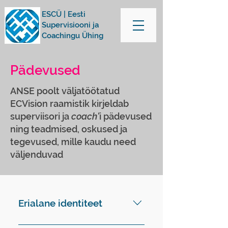
ESCÜ | Eesti
Supervisiooni ja
Coachingu Ühing
Pädevused
ANSE poolt väljatöötatud
ECVision raamistik kirjeldab
superviisori ja
coach'
i pädevused
ning teadmised, oskused ja
tegevused, mille kaudu need
väljenduvad
Erialane identiteet
Erialane identiteet tähendab