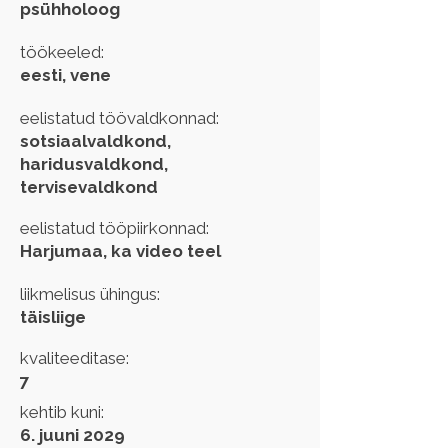
psühholoog
töökeeled:
eesti, vene
eelistatud töövaldkonnad:
sotsiaalvaldkond,
haridusvaldkond,
tervisevaldkond
eelistatud tööpiirkonnad:
Harjumaa, ka video teel
liikmelisus ühingus:
täisliige
kvaliteeditase:
7
kehtib kuni:
6. juuni 2029