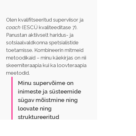
Olen kvalifitseeritud superviisor ja 
coach 
(ESCÜ kvaliteeditase 7). 
Panustan aktiivselt haridus- ja 
sotsiaalvaldkonna spetsialistide 
toetamisse. Kombineerin mitmeid 
metoodikaid – minu käekirjas on nii 
skeemiteraapia kui ka loovteraapia 
meetodid.
Minu supervõime on 
inimeste ja süsteemide 
sügav mõistmine ning 
loovate ning 
struktureeritud 
muutuste käivitamine.
Minu väljaõpe on: