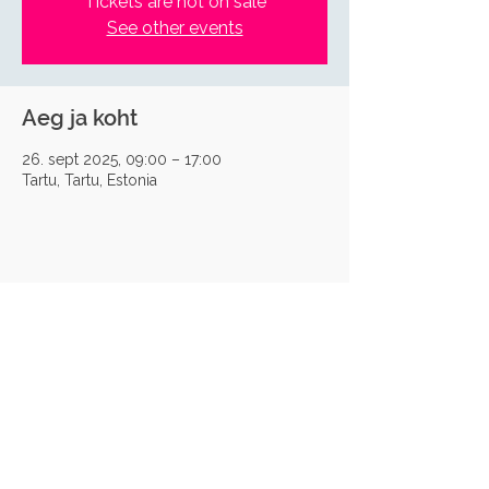
Tickets are not on sale
See other events
Aeg ja koht
26. sept 2025, 09:00 – 17:00
Tartu, Tartu, Estonia
Jaga sotsiaalmeedias
Eesti Supervisiooni ja Coachingu Ühing
Reg nr:
80007312
Aadress: Veerenni 34-3, 10135 Tallinn
EE031010002029899002 (SEB Pank)