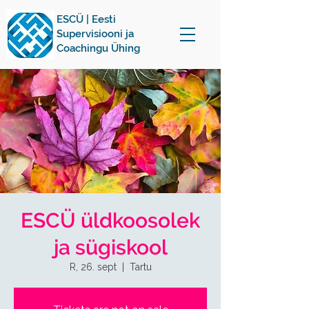
ESCÜ | Eesti
Supervisiooni ja
Coachingu Ühing
ESCÜ üldkoosolek
ja sügiskool
R, 26. sept
  |  
Tartu