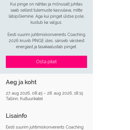
Kui pinge on nähtav ja mõnusalt juhitav,
saab sellest tulemuste kasvulava, mitte
läbipõlemine. Aga kui pinget üldse pole,
kustub ka valgus.
Eesti suurim juhtimiskonverents Coaching
2026 kruvib PINGE üles, säriseb värskest
energiast ja tasakaalustab pinget.
Osta pilet
Aeg ja koht
27. aug 2026, 08:45 – 28. aug 2026, 18:15
Tallinn, Kultuurikatel
Lisainfo
Eesti suurim juhtimiskonverents Coaching 