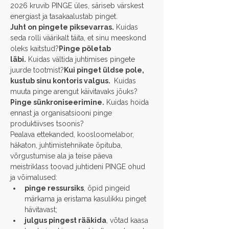
2026 kruvib PINGE üles, säriseb värskest 
energiast ja tasakaalustab pinget.
Juht on pingete piksevarras.
 Kuidas 
seda rolli väärikalt täita, et sinu meeskond 
oleks kaitstud?
Pinge põletab 
läbi.
 Kuidas vältida juhtimises pingete 
juurde tootmist?
Kui pinget üldse pole, 
kustub sinu kontoris valgus. 
 Kuidas 
muuta pinge arengut käivitavaks jõuks?
Pinge sünkroniseerimine.
 Kuidas hoida 
ennast ja organisatsiooni pinge 
produktiivses tsoonis?
Pealava ettekanded, koosloomelabor, 
häkaton, juhtimistehnikate õpituba, 
võrgustumise ala ja teise päeva 
meistriklass toovad juhtideni PINGE ohud 
ja võimalused:
pinge ressursiks
, õpid pingeid 
märkama ja eristama kasulikku pinget 
hävitavast;
julgus pingest rääkida
, võtad kaasa 