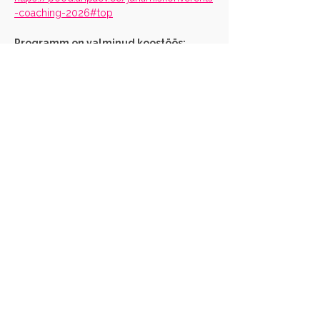
-coaching-2026#top
Programm on valminud koostöös: