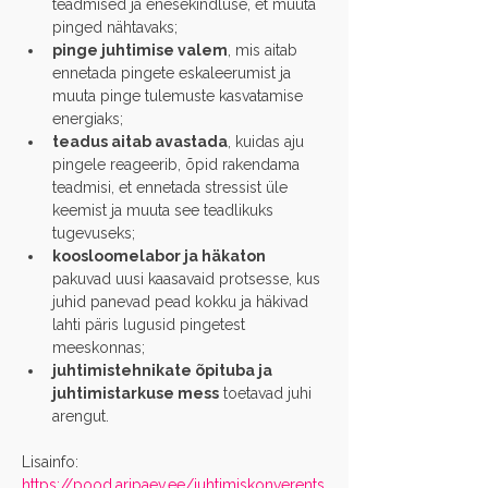
teadmised ja enesekindluse, et muuta 
pinged nähtavaks;
pinge juhtimise valem
, mis aitab 
ennetada pingete eskaleerumist ja 
muuta pinge tulemuste kasvatamise 
energiaks;
teadus aitab avastada
, kuidas aju 
pingele reageerib, õpid rakendama 
teadmisi, et ennetada stressist üle 
keemist ja muuta see teadlikuks 
tugevuseks;
koosloomelabor ja häkaton
pakuvad uusi kaasavaid protsesse, kus 
juhid panevad pead kokku ja häkivad 
lahti päris lugusid pingetest 
meeskonnas; 
juhtimistehnikate õpituba ja 
juhtimistarkuse mess
 toetavad juhi 
arengut.
Lisainfo: 
https://pood.aripaev.ee/juhtimiskonverents