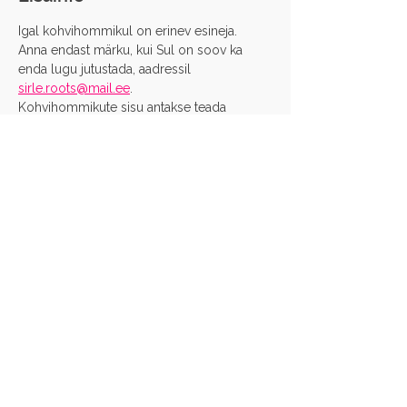
Igal kohvihommikul on erinev esineja. 
Anna endast märku, kui Sul on soov ka 
enda lugu jutustada, aadressil 
sirle.roots@mail.ee
.
Kohvihommikute sisu antakse teada 
jooksvalt. 
Pane end kirja!
Jaga sotsiaalmeedias
Eesti Supervisiooni ja Coachingu Ühing
Reg nr:
80007312
Aadress: Veerenni 34-3, 10135 Tallinn
EE031010002029899002 (SEB Pank)