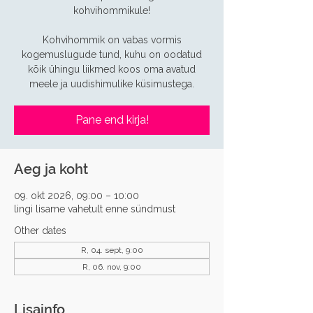
kohvihommikule!
Kohvihommik on vabas vormis
kogemuslugude tund, kuhu on oodatud
kõik ühingu liikmed koos oma avatud
meele ja uudishimulike küsimustega.
Pane end kirja!
Aeg ja koht
09. okt 2026, 09:00 – 10:00
lingi lisame vahetult enne sündmust
Other dates
R, 04. sept, 9:00
R, 06. nov, 9:00
Lisainfo