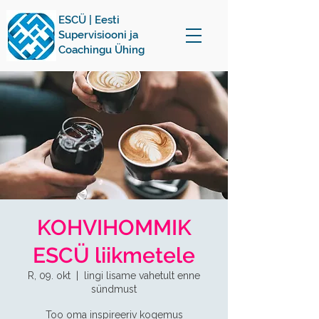
ESCÜ | Eesti
Supervisiooni ja
Coachingu Ühing
KOHVIHOMMIK
ESCÜ liikmetele
R, 09. okt
  |  
lingi lisame vahetult enne
sündmust
Too oma inspireeriv kogemus