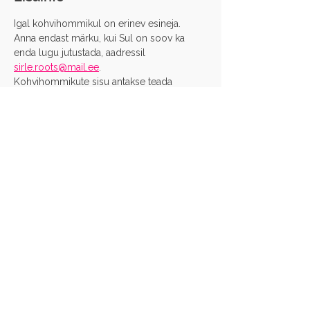
Igal kohvihommikul on erinev esineja. 
Anna endast märku, kui Sul on soov ka 
enda lugu jutustada, aadressil 
sirle.roots@mail.ee
.
Kohvihommikute sisu antakse teada 
jooksvalt. 
Pane end kirja!
Jaga sotsiaalmeedias
Eesti Supervisiooni ja Coachingu Ühing
Reg nr:
80007312
Aadress: Veerenni 34-3, 10135 Tallinn
EE031010002029899002 (SEB Pank)