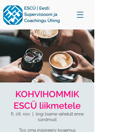
ESCÜ | Eesti
Supervisiooni ja
Coachingu Ühing
KOHVIHOMMIK
ESCÜ liikmetele
R, 06. nov
  |  
lingi lisame vahetult enne
sündmust
Too oma inspireeriv kogemus