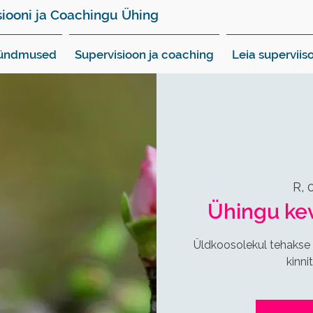
siooni ja Coachingu Ühing
sündmused
Supervisioon ja coaching
Leia superviiso
R, 
Ühingu ke
Üldkoosolekul tehakse
kinn