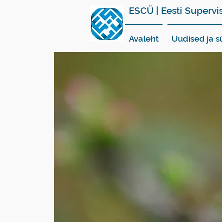
ESCÜ | Eesti Supervi
Avaleht
Uudised ja 