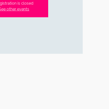
gistration is closed
See other events