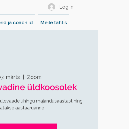
Log In
rid ja coach'id
Meile tähtis
07. märts
  |  
Zoom
vadine üldkoosolek
 ülevaade ühingu majandusaastast ning
itatakse aastaaruanne