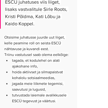
ESCÜ juhatuses viis liiget, 
lisaks vastvalitule Sirle Roots, 
Kristi Põldma, Kati Lõbu ja 
Kaido Koppel.
Otsisime juhatusse juurde uut liiget, 
kelle peamine roll on seista ESCÜ 
nähtavuse ja kuvandi eest.
Triinu vastutusel saab olema eelkõige:
tagada, et kodulehel on alati 
ajakohane info,
hoida aktiivset ja silmapaistvat 
kohalolu sotsiaalmeedias,
jagada meie liikmete tegemisi, 
saavutusi ja lugusid,
tutvustada laiemale avalikkusele 
ESCÜ tegevust ja väärtusi. 