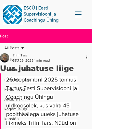
ESCÜ | Eesti
Supervisiooni ja
Coachingu Ühing
Post
All Posts
Triin Tars
All Posts
Sep 26, 2025
1 min read
Uus juhatuse liige
raamatusoovitus
26. septembril 2025 toimus 
meie inimesed
Tartus Eesti Supervisiooni ja 
kohtumised
Coachingu Ühingu 
ANSE ajakiri
üldkoosolek, kus valiti 45 
kogemuslugu
poolthäälega uueks juhatuse 
koostöö
liikmeks Triin Tars. Nüüd on 