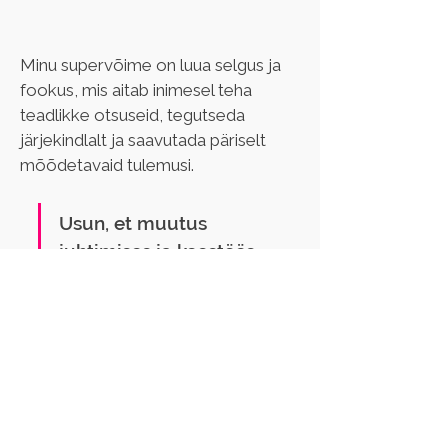
Minu supervõime on luua selgus ja 
fookus, mis aitab inimesel teha 
teadlikke otsuseid, tegutseda 
järjekindlalt ja saavutada päriselt 
mõõdetavaid tulemusi.
Usun, et muutus 
juhtimises ja koostöös 
algab inimesest endast 
- ja püsiv muutus tekib 
teadlikkusest.
Olen International Coaching 
Federation PCC taseme coach, 
ISCI-s õppiv superviisor, EMCC 