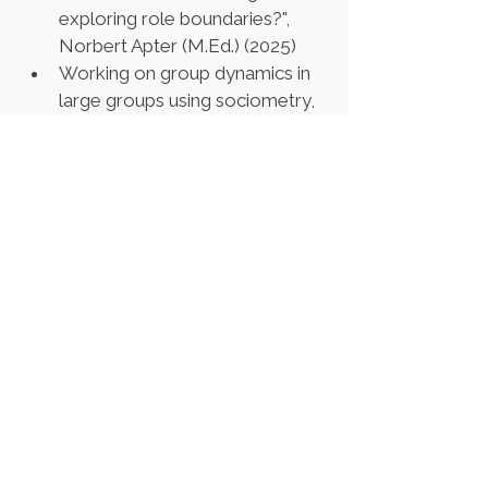
exploring role boundaries?", 
Norbert Apter (M.Ed.) (2025)
Working on group dynamics in 
large groups using sociometry, 
Ingeborg Flagstad (Ph.D) (2025)
Psühhiaatria ja konstellatsiooni 
kokkupuute kohad, 2 päeva, 
Mari Viik (2023)
Traumaga töötamise eripärad 
konstellatsioonides, 3 päeva, 
Vlad Syritsa (2023)
Kliendikesksed struktuursed ja 
"sisemiste osade" 
konstellatsioonid, Moskva 
Süsteemsete Lahenduste ja 
Konsultatsiooni Instituut Eestis 
(2023–2024)
NLP praktiku taseme 