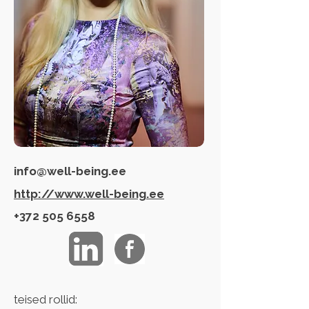
info@well-being.ee
http://www.well-being.ee
+372 505 6558
teised rollid: