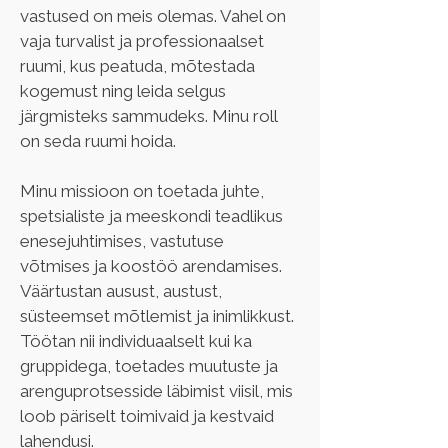
vastused on meis olemas. Vahel on 
vaja turvalist ja professionaalset 
ruumi, kus peatuda, mõtestada 
kogemust ning leida selgus 
järgmisteks sammudeks. Minu roll 
on seda ruumi hoida.
Minu missioon on toetada juhte, 
spetsialiste ja meeskondi teadlikus 
enesejuhtimises, vastutuse 
võtmises ja koostöö arendamises. 
Väärtustan ausust, austust, 
süsteemset mõtlemist ja inimlikkust. 
Töötan nii individuaalselt kui ka 
gruppidega, toetades muutuste ja 
arenguprotsesside läbimist viisil, mis 
loob päriselt toimivaid ja kestvaid 
lahendusi.