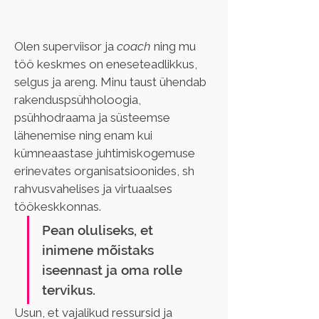
Olen superviisor ja 
coach 
ning mu 
töö keskmes on eneseteadlikkus, 
selgus ja areng. Minu taust ühendab 
rakenduspsühholoogia, 
psühhodraama ja süsteemse 
lähenemise ning enam kui 
kümneaastase juhtimiskogemuse 
erinevates organisatsioonides, sh 
rahvusvahelises ja virtuaalses 
töökeskkonnas.
Pean oluliseks, et 
inimene mõistaks 
iseennast ja oma rolle 
tervikus. 
Usun, et vajalikud ressursid ja 