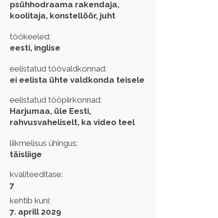
psühhodraama rakendaja,
koolitaja, konstellöör, juht
töökeeled:
eesti, inglise
eelistatud töövaldkonnad:
ei eelista ühte valdkonda teisele
eelistatud tööpiirkonnad:
Harjumaa, üle Eesti,
rahvusvaheliselt, ka video teel
liikmelisus ühingus:
täisliige
kvaliteeditase:
7
kehtib kuni:
7. aprill 2029