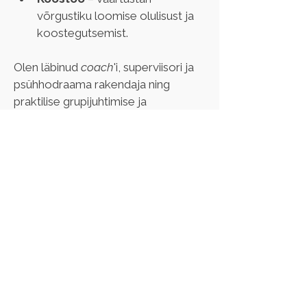
võrgustiku loomise olulisust ja 
koostegutsemist.
Olen läbinud 
coach
'i, superviisori ja 
psühhodraama rakendaja ning 
praktilise grupijuhtimise ja 
sotsiomeetria väljaõppe (Moreno 
Keskus). Olen kvaliteeditasemega 
superviisor ja coach, tase 6 ning mul 
on täiskasvanute koolitaja kutse, 
tase 6 (Andras). Olen DiSC® mudeli 
sertifitseeritud konsultant ja 
koolitaja (IPB Partners & Thomas 
International) ja omandanud 
magistrikraadi võõrkeelte ja -
kultuuride õpetamise didaktikas 
(Jean Monnet Ülikool) & läbinud 