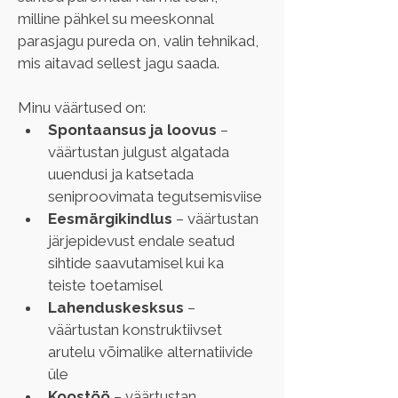
milline pähkel su meeskonnal 
parasjagu pureda on, valin tehnikad, 
mis aitavad sellest jagu saada.
Minu väärtused on:
Spontaansus ja loovus
 – 
väärtustan julgust algatada 
uuendusi ja katsetada 
seniproovimata tegutsemisviise
Eesmärgikindlus 
– väärtustan 
järjepidevust endale seatud 
sihtide saavutamisel kui ka 
teiste toetamisel
Lahenduskesksus
 – 
väärtustan konstruktiivset 
arutelu võimalike alternatiivide 
üle
Koostöö 
– väärtustan 