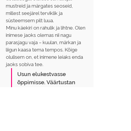
mustreid ja märgates seoseid, 
millest seejärel terviklik ja 
süsteemsem pilt luua.
Minu käekiri on rahulik ja lihtne. Olen 
inimese jaoks olemas nii nagu 
parasjagu vaja – kuulan, märkan ja 
liigun kaasa tema tempos. Kõige 
olulisem on, et inimene leiaks enda 
jaoks sobiva tee.
Usun elukestvasse 
õppimisse. Väärtustan 
kohtumisi, kus ei ole 
õiget ega valet – on 
vaid ruum mõteteks ja 
mõistmiseks. Lisaks 
meeldib mulle ka 