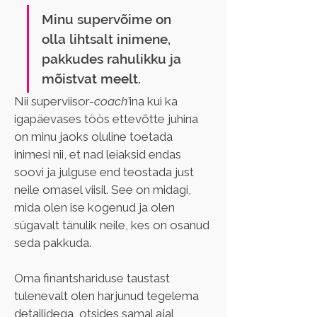
Minu supervõime on 
olla lihtsalt inimene, 
pakkudes rahulikku ja 
mõistvat meelt.
Nii superviisor-
coach
’ina kui ka 
igapäevases töös ettevõtte juhina 
on minu jaoks oluline toetada 
inimesi nii, et nad leiaksid endas 
soovi ja julguse end teostada just 
neile omasel viisil. See on midagi, 
mida olen ise kogenud ja olen 
sügavalt tänulik neile, kes on osanud 
seda pakkuda.
Oma finantshariduse taustast 
tulenevalt olen harjunud tegelema 
detailidega, otsides samal ajal 