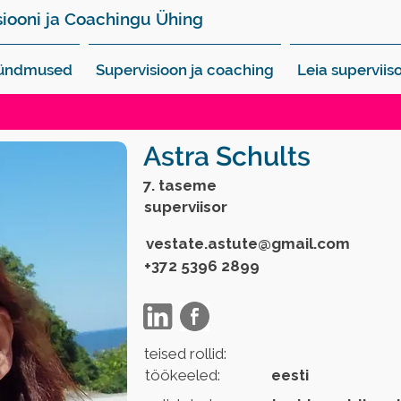
siooni ja Coachingu Ühing
sündmused
Supervisioon ja coaching
Leia superviiso
Astra Schults
7. taseme
superviisor
vestate.astute@gmail.com
+372 5396 2899
teised rollid:
töökeeled:
eesti