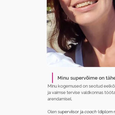
Minu supervõime on tähe
Minu kogemused on seotud eelkõige
ja vaimse tervise valdkonnas tööta
arendamisel.
Olen s
uperviisor ja 
coach 
(diplom n