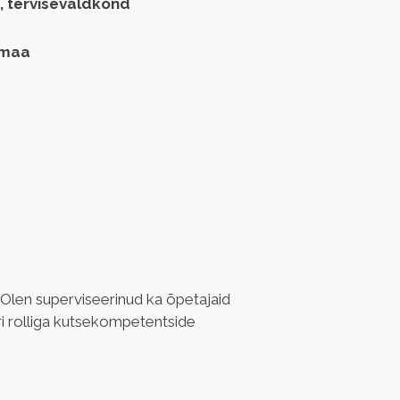
, tervisevaldkond
umaa
Olen superviseerinud ka õpetajaid 
ri rolliga kutsekompetentside 