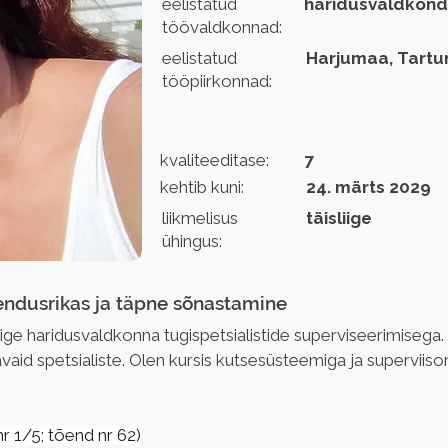
eelistatud
haridusvaldkond
töövaldkonnad:
eelistatud
Harjumaa, Tart
tööpiirkonnad:
kvaliteeditase:
7
kehtib kuni:
24. märts 2029
liikmelisus
täisliige
ühingus:
ndusrikas ja täpne sõnastamine
 haridusvaldkonna tugispetsialistide superviseerimisega. 
vaid spetsialiste. Olen kursis kutsesüsteemiga ja superviiso
r 1/5; tõend nr 62)