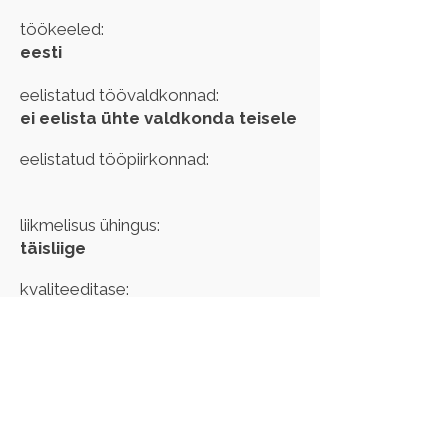
töökeeled:
eesti
eelistatud töövaldkonnad:
ei eelista ühte valdkonda teisele
eelistatud tööpiirkonnad:
liikmelisus ühingus:
täisliige
kvaliteeditase:
kehtib kuni:
Kui märkasid oma andmetes