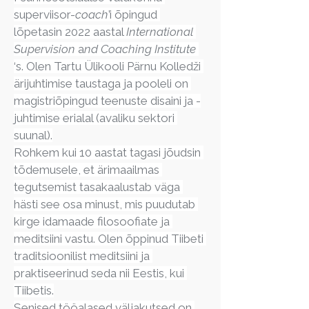
superviisor-
coach
’i õpingud 
lõpetasin 2022 aastal 
International
Supervision
 a
nd Coaching Institute
‘s. Olen Tartu Ülikooli Pärnu Kolledži 
ärijuhtimise taustaga ja pooleli on 
magistriõpingud teenuste disaini ja -
juhtimise erialal (avaliku sektori 
suunal).
Rohkem kui 10 aastat tagasi jõudsin 
tõdemusele, et ärimaailmas 
tegutsemist tasakaalustab väga 
hästi see osa minust, mis puudutab 
kirge idamaade filosoofiate ja 
meditsiini vastu. Olen õppinud Tiibeti 
traditsioonilist meditsiini ja 
praktiseerinud seda nii Eestis, kui 
Tiibetis.
Senised tööalased väljakutsed on 