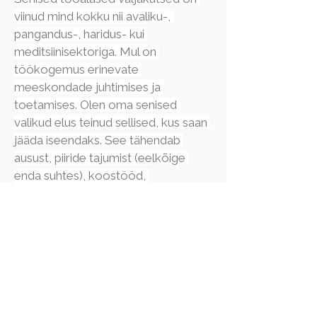
viinud mind kokku nii avaliku-, 
pangandus-, haridus- kui 
meditsiinisektoriga. Mul on 
töökogemus erinevate 
meeskondade juhtimises ja 
toetamises. Olen oma senised 
valikud elus teinud sellised, kus saan 
jääda iseendaks. See tähendab 
ausust, piiride tajumist (eelkõige 
enda suhtes), koostööd, 
vastastikust austust ja 
loomingulisust. 
Minu silmad paneb 
särama ja südame 
põksuma kõik see, 
mida teen kirega. Olen 
õnnelik, et saan 