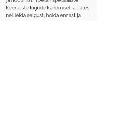
ja hoolimist. Toetan spetsialiste 
keeruliste lugude kandmisel, aidates 
neil leida selgust, hoida ennast ja 
jääda oma töös inimeseks. Minu 
kogemus  sotsiaal -, tervise - ja 
haridusvaldkonnas on õpetanud 
mind märkama nii teisi kui iseennast 
ning usaldama protsessi ja inimest 
sellel teekonnal.
Minu supervõime on 
kohalolu.
Olen diplomeeritud superviisor ja 
coach
 ja omandanud 7. 
kvaliteeditaseme (ESCÜ 
kvaliteedistandard). Olen läbinud 
supervisiooni ja 
coaching
'u 
väljaõppe Tallinna Ülikoolis.