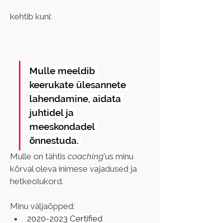
kehtib kuni:
Mulle meeldib 
keerukate ülesannete 
lahendamine, aidata 
juhtidel ja 
meeskondadel 
õnnestuda. 
Mulle on tähtis 
coaching
'us minu 
kõrval oleva inimese vajadused ja 
hetkeolukord.
Minu väljaõpped:
2020-2023 Certified 