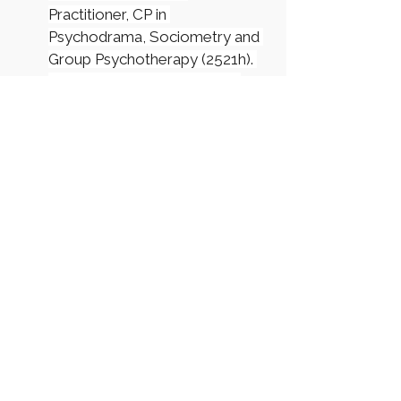
Practitioner, CP in 
Psychodrama, Sociometry and 
Group Psychotherapy (2521h). 
Väljaõpe ja tunnistus vastab 
NBBE (Nordic-Baltic Board of 
Examiners in Psychodrama, 
Sociometry and Group 
Psychotherapy) standarditele. 
on kooskõlas EAP (European 
Association of Psychotherapy) 
standarditega. 
2018-2019 Psühhodraama 
rakendaja. Superviisor ja coach, 
Moreno Keskus (2 aastane 
väljaõpe 2018-2019). 
Väljaõpe ja tunnistus vastab 
rahvusvahelisele ANSE ja 
NBBE standariditele.