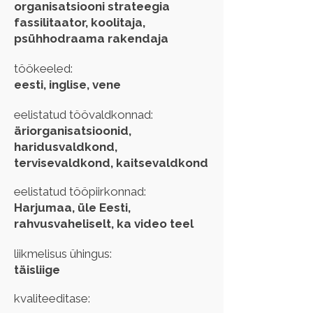
organisatsiooni strateegia
fassilitaator, koolitaja,
psühhodraama rakendaja
töökeeled:
eesti, inglise, vene
eelistatud töövaldkonnad:
äriorganisatsioonid,
haridusvaldkond,
tervisevaldkond, kaitsevaldkond
eelistatud tööpiirkonnad:
Harjumaa, üle Eesti,
rahvusvaheliselt, ka video teel
liikmelisus ühingus:
täisliige
kvaliteeditase: