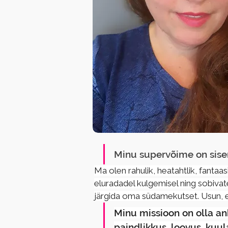
Minu supervõime on sisem
Ma olen rahulik, heatahtlik, fantaas
eluradadel kulgemisel ning sobivate
järgida oma südamekutset. Usun, et k
Minu missioon on olla ank
paindlikkus, loovus, kuul