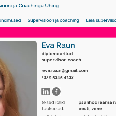
siooni ja Coachingu Ühing
sündmused
Supervisioon ja coaching
Leia superviiso
Eva Raun
diplomeeritud
superviisor-coach
eva.raun@gmail.com
+372 5345 4133
teised rollid:
psühhodraama ra
töökeeled:
eesti, vene