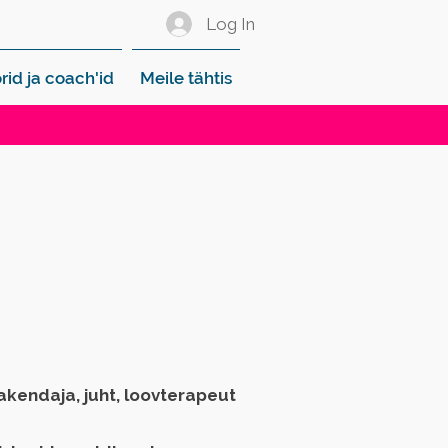
Log In
rid ja coach'id
Meile tähtis
kendaja, juht, loovterapeut