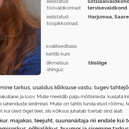
eelistatud
sotsiaalvaldkond
töövaldkonnad:
tervisevaldkond
eelistatud
Harjumaa, Saare
tööpiirkonnad:
kvaliteeditase:
kehtib kuni:
liikmelisus
täisliige
ühingus:
ine tarkus, usaldus kõiksuse vastu, tugev tahtejõ
iaküllane ja loov. Mulle meeldib palju mõtiskleda, kuulata in
 lahenduste leidmisel. Mulle on tähtis tunda elust rõõmu, teh
ui oled õigel teel, siis kõiksus juhatab toetab sind alati. 
ur, majakas, teejuht, suunanäitaja nii endale kui t
amisoskus, põhjalikkus, huumor ja sisemine tarkus.