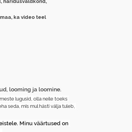
, haridusvaldkond,
maa, ka video teel
ud, looming ja loomine.
imeste lugusid, olla neile toeks 
a seda, mis mul hästi välja tuleb, 
eistele. Minu väärtused on 
 