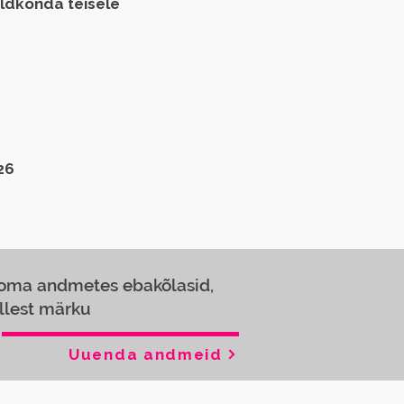
aldkonda teisele
26
 oma andmetes ebakõlasid,
llest märku
Uuenda andmeid