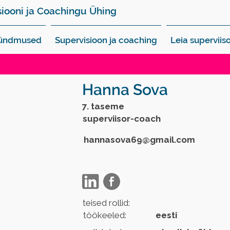
siooni ja Coachingu Ühing
sündmused
Supervisioon ja coaching
Leia superviiso
Hanna Sova
7. taseme
superviisor-coach
hannasova69@gmail.com
teised rollid:
töökeeled:
eesti