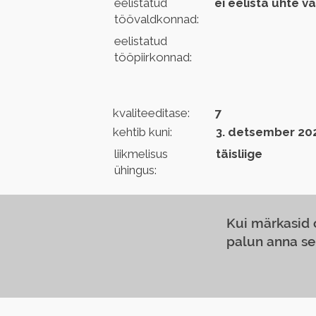
eelistatud
ei eelista ühte v
töövaldkonnad:
eelistatud
tööpiirkonnad:
kvaliteeditase:
7
kehtib kuni:
3. detsember 20
liikmelisus
täisliige
ühingus:
Kui märkasid
palun anna se