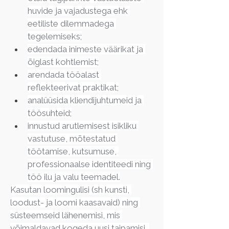
huvide ja vajadustega ehk 
eetiliste dilemmadega 
tegelemiseks;
edendada inimeste väärikat ja 
õiglast kohtlemist;
arendada tööalast 
reflekteerivat praktikat;
analüüsida kliendijuhtumeid ja 
töösuhteid;
innustud arutlemisest isikliku 
vastutuse, mõtestatud 
töötamise, kutsumuse, 
professionaalse identiteedi ning 
töö ilu ja valu teemadel.
Kasutan loomingulisi (sh kunsti, 
loodust- ja loomi kaasavaid) ning 
süsteemseid lähenemisi, mis 
võimaldavad kogeda uusi taipamisi, 