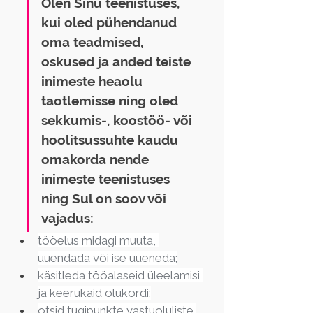
Olen Sinu teenistuses, 
kui oled pühendanud 
oma teadmised, 
oskused ja anded teiste 
inimeste heaolu 
taotlemisse ning oled 
sekkumis-, koostöö- või 
hoolitsussuhte kaudu 
omakorda nende 
inimeste teenistuses 
ning Sul on soov või 
vajadus:
tööelus midagi muuta, 
uuendada või ise uueneda;
käsitleda tööalaseid üleelamisi 
ja keerukaid olukordi;
otsid tugipunkte vastuoluliste 