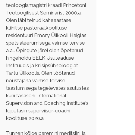
teoloogiamagistri kraadi Princetoni 
Teoloogilisest Seminarist 2000.a. 
Olen läbi teinud kaheaastase 
kliinilise pastoraalkoolituse 
residentuuri Emory Ülikooli Haiglas 
spetsialeerumisega vaimse tervise 
alal. Õpingute järel olen õpetanud 
hingehoidu EELK Usuteaduse 
Instituudis ja kriisipsühholoogiat 
Tartu Ülikoolis. Olen töötanud 
nõustajana vaimse tervise 
taastumisega tegelevates asutustes 
kuni tänaseni. International 
Supervision and Coaching Institute‘s 
lõpetasin superviisor-coachi 
koolituse 2020.a.
Tunnen kõige paremini meditsiini ja 