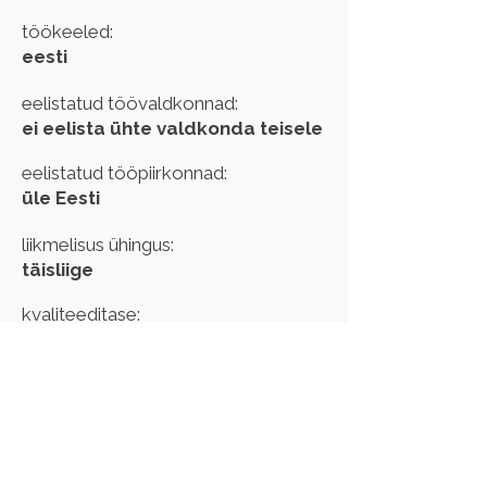
töökeeled:
eesti
eelistatud töövaldkonnad:
ei eelista ühte valdkonda teisele
eelistatud tööpiirkonnad:
üle Eesti
liikmelisus ühingus:
täisliige
kvaliteeditase:
kehtib kuni:
Kui märkasid oma andmetes