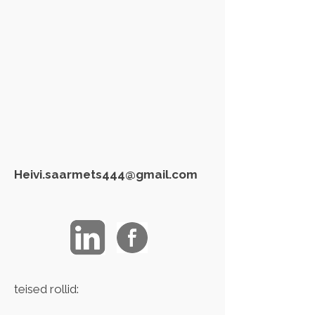
Heivi.saarmets444@gmail.com
teised rollid: