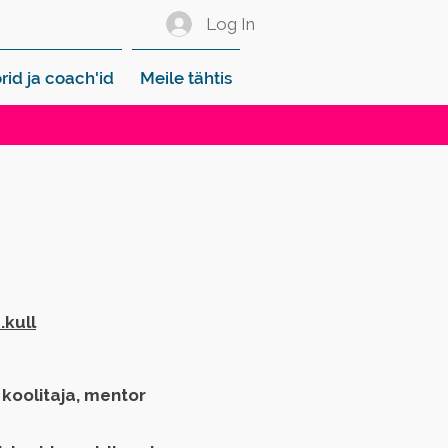
Log In
rid ja coach'id
Meile tähtis
kull
 koolitaja, mentor