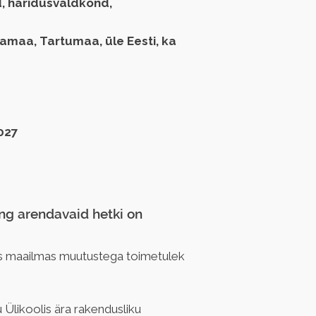
, haridusvaldkond,
amaa, Tartumaa, üle Eesti, ka
027
ing arendavaid hetki on 
es maailmas muutustega toimetulek 
 Ülikoolis ära rakendusliku 