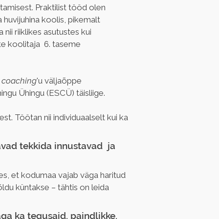
amisest. Praktilist tööd olen 
huvijuhina koolis, pikemalt 
ii riiklikes asutustes kui 
e koolitaja  6. taseme 
 
coaching
'u väljaõppe 
hingu Ühingu (ESCÜ) täisliige.
est. Töötan nii individuaalselt kui ka 
vad tekkida innustavad  ja 
es, et kodumaa vajab väga haritud 
ldu küntakse – tähtis on leida 
ga ka tegusaid, paindlikke, 