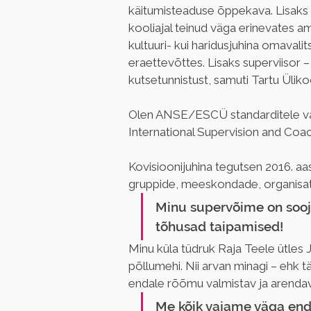
käitumisteaduse õppekava. Lisaks pa
kooliajal teinud väga erinevates a
kultuuri- kui haridusjuhina omavalit
eraettevõttes. Lisaks superviisor –
kutsetunnistust, samuti Tartu Ülikoo
Olen ANSE/ESCÜ standarditele vast
International Supervision and Coach
Kovisioonijuhina tegutsen 2016. aas
gruppide, meeskondade, organisat
Minu supervõime on sooja
tõhusad taipamised!
Minu küla tüdruk Raja Teele ütles 
põllumehi. Nii arvan minagi – ehk t
endale rõõmu valmistav ja arendav 
Me kõik vajame väga enda