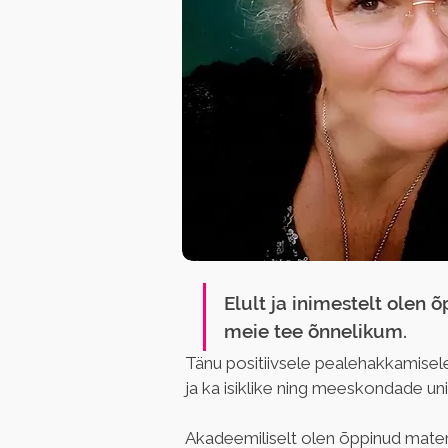
Elult ja inimestelt olen 
meie tee õnnelikum. 
Tänu positiivsele pealehakkamise
ja ka isiklike ning meeskondade u
Akadeemiliselt olen õppinud matemaa