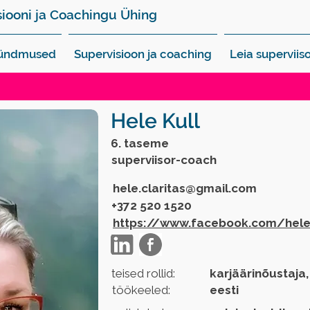
siooni ja Coachingu Ühing
sündmused
Supervisioon ja coaching
Leia superviiso
Hele Kull
6. taseme
superviisor-coach
hele.claritas@gmail.com
+372 520 1520
https://www.facebook.com/hele.
teised rollid:
karjäärinõustaja,
töökeeled:
eesti