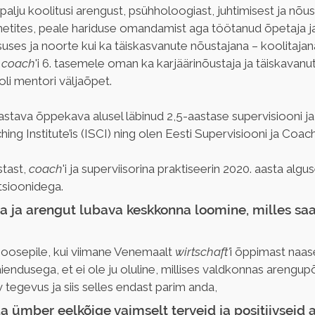
lju koolitusi arengust, psühholoogiast, juhtimisest ja nõust
metites, peale hariduse omandamist aga töötanud õpetaja ja 
suses ja noorte kui ka täiskasvanute nõustajana – koolitajana n
 
coach
'i 6. tasemele oman ka karjäärinõustaja ja täiskavanut
li mentori väljaõpet.  
ava õppekava alusel läbinud 2,5-aastase supervisiooni ja
ing Institute’is (ISCI) ning olen Eesti Supervisiooni ja Coac
tast, 
coach
'i ja superviisorina praktiseerin 2020. aasta algus
sioonidega. 
 ja arengut lubava keskkonna loomine, milles saa
Joosepile, kui viimane Venemaalt 
wirtschaft'
i õppimast naas
äiendusega, et ei ole ju oluline, millises valdkonnas arengupõ
tegevus ja siis selles endast parim anda, 
 ümber eelkõige vaimselt terveid ja positiivseid a