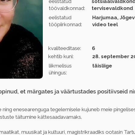
eelistatud
sotsiaalvaldkond
töövaldkonnad:
tervisevaldkond
eelistatud
Harjumaa, Jõgev
tööpiirkonnad:
video teel
kvaliteeditase:
6
kehtib kuni:
28. september 2
liikmelisus
täisliige
ühingus:
õppinud, et märgates ja väärtustades positiivseid n
le ning enesearenguga tegelemisele kujuneb meie pingelis
nistuste täitumine kättesaadavamaks.
tikat, muusikat ja kultuuri, magistrikraadiks ootasin Tartu