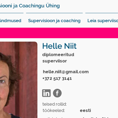
siooni ja Coachingu Ühing
sündmused
Supervisioon ja coaching
Leia superviiso
Helle Niit
diplomeeritud
superviisor
helle.niit@gmail.com
+372 517 3141
teised rollid:
töökeeled:
eesti