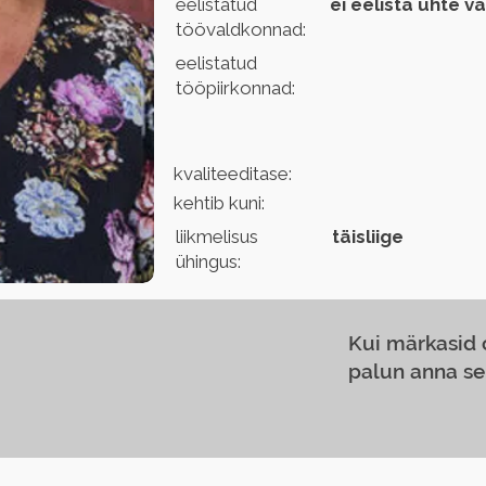
eelistatud
ei eelista ühte v
töövaldkonnad:
eelistatud
tööpiirkonnad:
kvaliteeditase:
kehtib kuni:
liikmelisus
täisliige
ühingus:
Kui märkasid
palun anna se