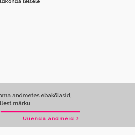
aldkonda teisele
 oma andmetes ebakõlasid,
llest märku
Uuenda andmeid