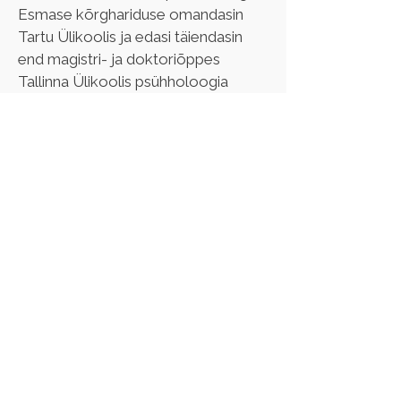
Esmase kõrghariduse omandasin 
Tartu Ülikoolis ja edasi täiendasin 
end magistri- ja doktoriõppes 
Tallinna Ülikoolis psühholoogia 
valdkonnas. Lisateadmisi olen 
omandanud erinevatel kursustel ja 
konverentsidel nii supervisiooni kui 
ka koolipsühholoogia, nõustamis-ja 
kliinilise psühholoogia valdkondades.