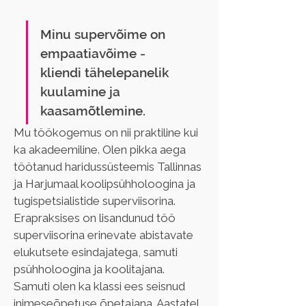
Minu supervõime on 
empaatiavõime - 
kliendi tähelepanelik 
kuulamine ja 
kaasamõtlemine.
Mu töökogemus on nii praktiline kui 
ka akadeemiline. Olen pikka aega 
töötanud haridussüsteemis Tallinnas 
ja Harjumaal koolipsühholoogina ja 
tugispetsialistide superviisorina. 
Erapraksises on lisandunud töö 
superviisorina erinevate abistavate 
elukutsete esindajatega, samuti 
psühholoogina ja koolitajana. 
Samuti olen ka klassi ees seisnud 
inimeseõpetuse õpetajana. Aastatel 