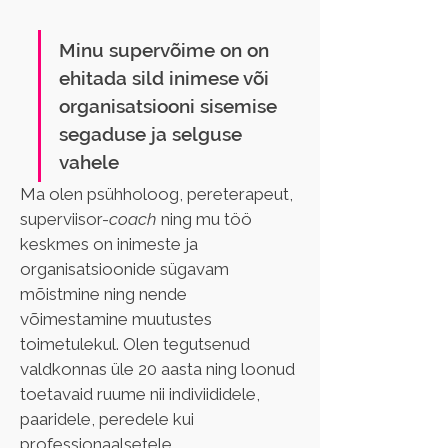
Minu supervõime on on 
ehitada sild inimese või 
organisatsiooni sisemise 
segaduse ja selguse 
vahele
Ma olen psühholoog, pereterapeut, 
superviisor-
coach 
ning mu töö 
keskmes on inimeste ja 
organisatsioonide sügavam 
mõistmine ning nende 
võimestamine muutustes 
toimetulekul. Olen tegutsenud 
valdkonnas üle 20 aasta ning loonud 
toetavaid ruume nii indiviididele, 
paaridele, peredele kui 
professionaalsetele 