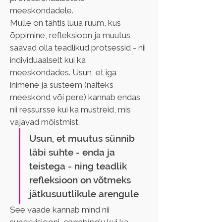
meeskondadele.
Mulle on tähtis luua ruum, kus 
õppimine, refleksioon ja muutus 
saavad olla teadlikud protsessid - nii 
individuaalselt kui ka 
meeskondades. Usun, et iga 
inimene ja süsteem (näiteks 
meeskond või pere) kannab endas 
nii ressursse kui ka mustreid, mis 
vajavad mõistmist.
Usun, et muutus sünnib 
läbi suhte - enda ja 
teistega - ning teadlik 
refleksioon on võtmeks 
jätkusuutlikule arengule
See vaade kannab mind nii 