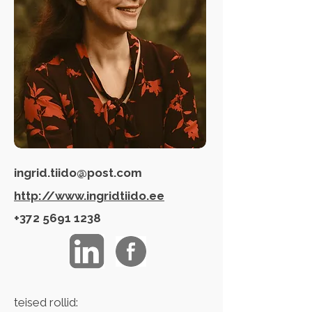
ingrid.tiido@post.com
http://www.ingridtiido.ee
+372 5691 1238
teised rollid: