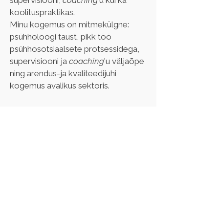
supervisiooni, 
coaching
'u kui ka 
koolituspraktikas.
Minu kogemus on mitmekülgne: 
psühholoogi taust, pikk töö 
psühhosotsiaalsete protsessidega, 
supervisiooni ja 
coaching
'u väljaõpe 
ning arendus-ja kvaliteedijuhi 
kogemus avalikus sektoris.
Olen lälbinud supervisiooni ja 
coaching
'u väljaõppe vastavalt 
rahvusvahelistele ANSE ning ISCI 
standarditele (2016), mul on 
perelepitaja kutsetunnistus (tase 6), 
pereterapeut pädevuskoolituse II 
aste ning III aste lõpetamisel (2027).