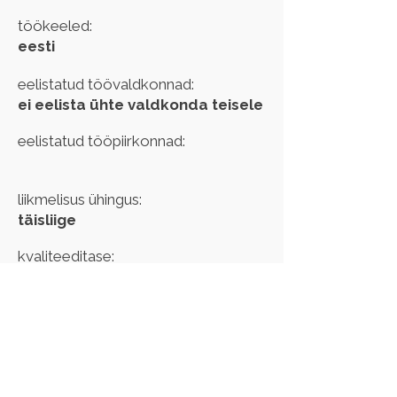
töökeeled:
eesti
eelistatud töövaldkonnad:
ei eelista ühte valdkonda teisele
eelistatud tööpiirkonnad:
liikmelisus ühingus:
täisliige
kvaliteeditase:
kehtib kuni:
Kui märkasid oma andmetes