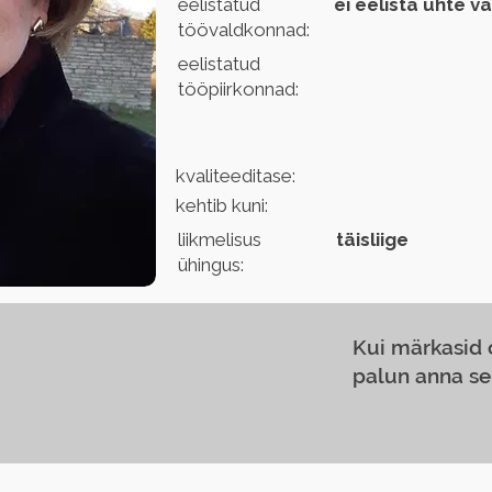
eelistatud
ei eelista ühte v
töövaldkonnad:
eelistatud
tööpiirkonnad:
kvaliteeditase:
kehtib kuni:
liikmelisus
täisliige
ühingus:
Kui märkasid
palun anna se