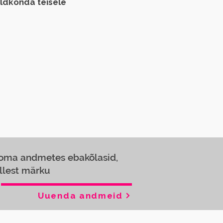
aldkonda teisele
 oma andmetes ebakõlasid,
llest märku
Uuenda andmeid