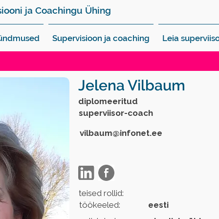
siooni ja Coachingu Ühing
sündmused
Supervisioon ja coaching
Leia superviiso
Jelena Vilbaum
diplomeeritud
superviisor-coach
vilbaum@infonet.ee
teised rollid:
töökeeled:
eesti