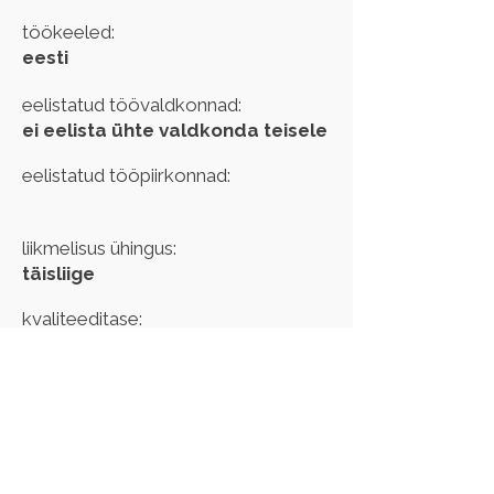
töökeeled:
eesti
eelistatud töövaldkonnad:
ei eelista ühte valdkonda teisele
eelistatud tööpiirkonnad:
liikmelisus ühingus:
täisliige
kvaliteeditase:
kehtib kuni:
Kui märkasid oma andmetes