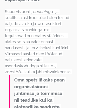
Supervisiooni-
, coaching
u- ja 
koolitusalast koostööd olen teinud 
paljude avaliku ja ka erasektori 
organisatsioonidega, mis 
tegutsevad erinevates sfäärides – 
alates sotsiaalvaldkonnast, 
haridusest- ja tervishoiust kuni ärini. 
Viimased aastad olen töötanud 
palju eesti erinevate 
asenduskodudega nii laste-, 
koostöö-  kui ka juhtimisvaldkonnas. 
Oma spetsiifikaks pean 
organisatsiooni 
juhtimise ja toimimise 
nii teadlike kui ka 
alateadlike seaduste 