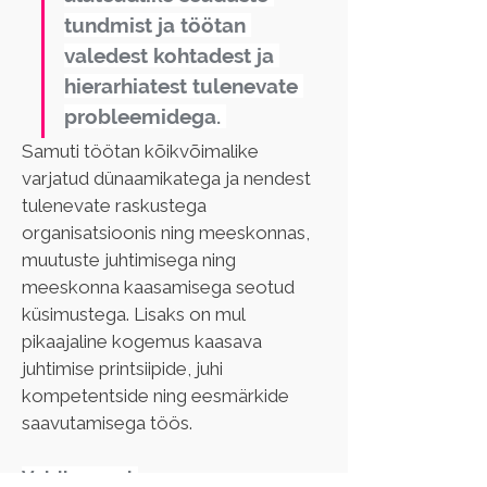
tundmist ja töötan 
valedest kohtadest ja 
hierarhiatest tulenevate 
probleemidega. 
Samuti töötan kõikvõimalike 
varjatud dünaamikatega ja nendest 
tulenevate raskustega 
organisatsioonis ning meeskonnas,  
muutuste juhtimisega ning 
meeskonna kaasamisega seotud 
küsimustega. Lisaks on mul 
pikaajaline kogemus kaasava 
juhtimise printsiipide, juhi 
kompetentside ning eesmärkide 
saavutamisega töös.
Valdkonnad: