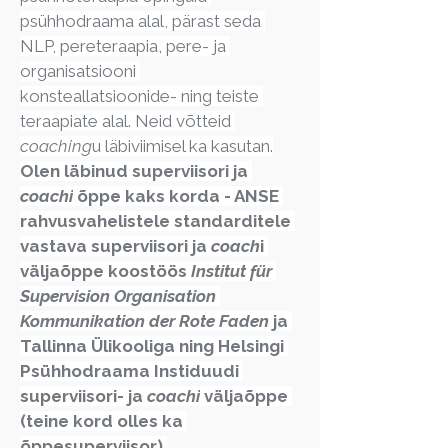
psühhodraama alal, pärast seda 
NLP, pereteraapia, pere- ja 
organisatsiooni 
konsteallatsioonide- ning teiste 
teraapiate alal. Neid võtteid 
coaching
u läbiviimisel ka kasutan.
Olen läbinud superviisori ja 
coachi
 õppe kaks korda - ANSE 
rahvusvahelistele standarditele 
vastava superviisori ja 
coach
i 
väljaõppe koostöös 
Institut für 
Supervision Organisation 
Kommunikation der Rote Faden
 ja 
Tallinna Ülikooliga ning Helsingi 
Psühhodraama Instiduudi 
superviisori- ja 
coachi
 väljaõppe 
(teine kord olles ka 
õppesuperviisor).