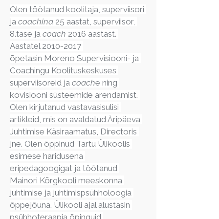
Olen töötanud koolitaja, superviisori 
ja 
coachina
 25 aastat, superviisor, 
8.tase ja 
coach
 2016 aastast. 
Aastatel 2010-2017 
õpetasin Moreno Supervisiooni- ja 
Coachingu Koolituskeskuses 
superviisoreid ja 
coach
e ning 
kovisiooni süsteemide arendamist. 
Olen kirjutanud vastavasisulisi 
artikleid, mis on avaldatud Äripäeva 
Juhtimise Käsiraamatus, Directoris 
jne. Olen õppinud Tartu Ülikoolis 
esimese haridusena 
eripedagoogigat ja töötanud 
Mainori Kõrgkooli meeskonna 
juhtimise ja juhtimispsühholoogia 
õppejõuna. Ülikooli ajal alustasin 
psühhoteraapia õpinguid 