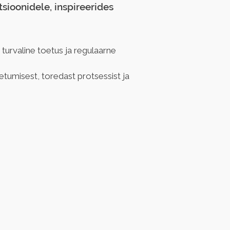
sioonidele, inspireerides 
turvaline toetus ja regulaarne 
etumisest, toredast protsessist ja 