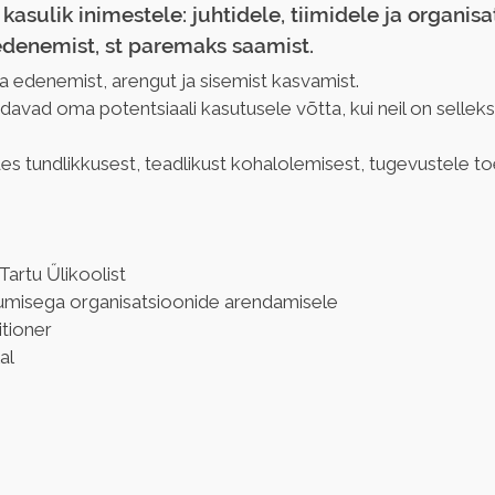
asulik inimestele: juhtidele, tiimidele ja organisat
edenemist, st paremaks saamist.
edenemist, arengut ja sisemist kasvamist.
vad oma potentsiaali kasutusele võtta, kui neil on selleks 
des tundlikkusest, teadlikust kohalolemisest, tugevustele to
artu Űlikoolist
rumisega organisatsioonide arendamisele
tioner
al