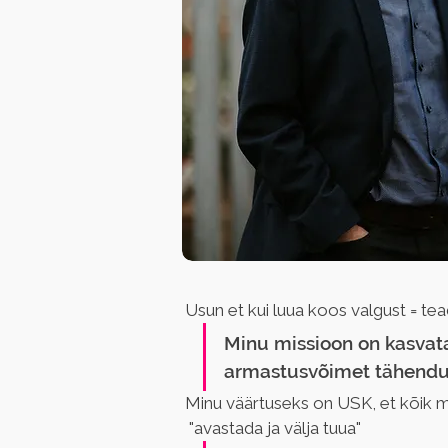
Usun et kui luua koos valgust = tead
Minu missioon on kasvata
armastusvõimet tähendus
Minu väärtuseks on USK, et kõik m
 "avastada ja välja tuua"