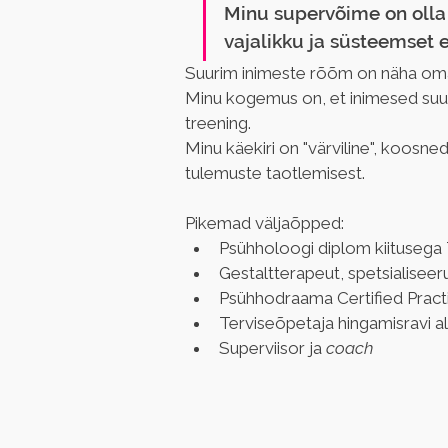
Minu supervõime on olla k
vajalikku ja süsteemset 
Suurim inimeste rõõm on näha oma 
Minu kogemus on, et inimesed suuda
treening.
Minu käekiri on "värviline", koosne
tulemuste taotlemisest.
Pikemad väljaõpped:
Psühholoogi diplom kiitusega T
Gestaltterapeut, spetsialisee
Psühhodraama Certified Practi
Terviseõpetaja hingamisravi al
Superviisor ja 
coach