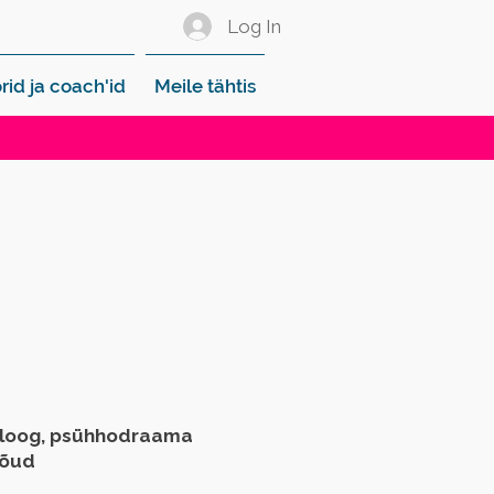
Log In
rid ja coach'id
Meile tähtis
holoog, psühhodraama
jõud