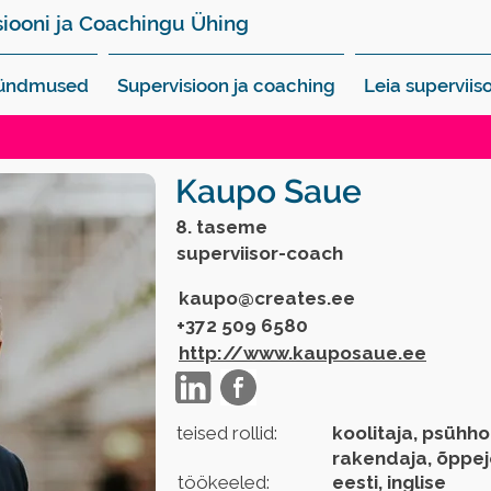
siooni ja Coachingu Ühing
sündmused
Supervisioon ja coaching
Leia superviiso
Kaupo Saue
8. taseme
superviisor-coach
kaupo@creates.ee
+372 509 6580
http://www.kauposaue.ee
teised rollid:
koolitaja, psüh
rakendaja, õppe
töökeeled:
eesti, inglise