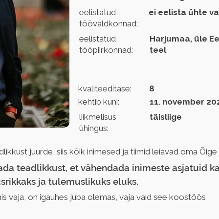
eelistatud
ei eelista ühte v
töövaldkonnad:
eelistatud
Harjumaa, üle Ees
tööpiirkonnad:
teel
kvaliteeditase:
8
kehtib kuni:
11. november 20
liikmelisus
täisliige
ühingus:
likkust juurde, siis kõik inimesed ja tiimid leiavad oma Õige
da teadlikkust, et vähendada inimeste asjatuid ka
rikkaks ja tulemuslikuks eluks.
is vaja, on igaühes juba olemas, vaja vaid see koostöös