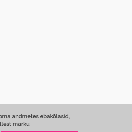
 oma andmetes ebakõlasid,
llest märku