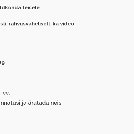
aldkonda teisele
ti, rahvusvaheliselt, ka video
29
 Tee.
nnatusi ja äratada neis 