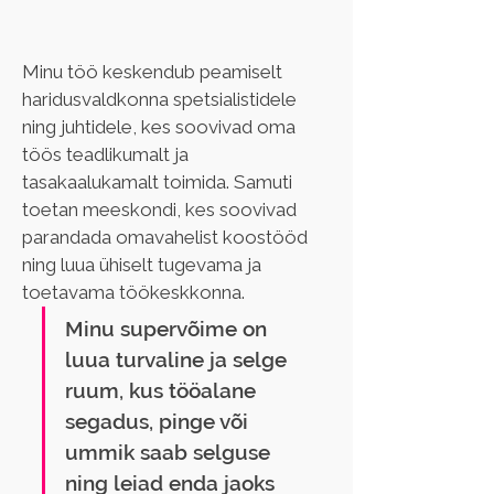
Minu töö keskendub peamiselt 
haridusvaldkonna spetsialistidele 
ning juhtidele, kes soovivad oma 
töös teadlikumalt ja 
tasakaalukamalt toimida. Samuti 
toetan meeskondi, kes soovivad 
parandada omavahelist koostööd 
ning luua ühiselt tugevama ja 
toetavama töökeskkonna.
Minu supervõime on 
luua turvaline ja selge 
ruum, kus tööalane 
segadus, pinge või 
ummik saab selguse 
ning leiad enda jaoks 