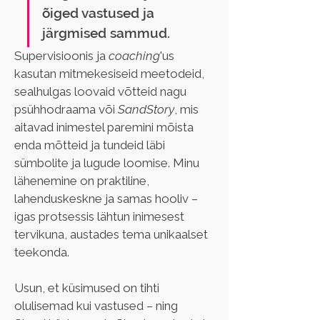
õiged vastused ja 
järgmised sammud.
Supervisioonis ja 
coaching
'us 
kasutan mitmekesiseid meetodeid, 
sealhulgas loovaid võtteid nagu 
psühhodraama või 
SandStory
, mis 
aitavad inimestel paremini mõista 
enda mõtteid ja tundeid läbi 
sümbolite ja lugude loomise. Minu 
lähenemine on praktiline, 
lahenduskeskne ja samas hooliv – 
igas protsessis lähtun inimesest 
tervikuna, austades tema unikaalset 
teekonda.
Usun, et küsimused on tihti 
olulisemad kui vastused – ning 