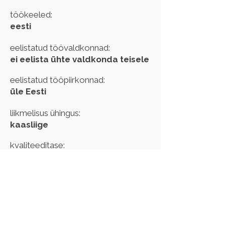
töökeeled:
eesti
eelistatud töövaldkonnad:
ei eelista ühte valdkonda teisele
eelistatud tööpiirkonnad:
üle Eesti
liikmelisus ühingus:
kaasliige
kvaliteeditase:
kehtib kuni:
Kui märkasid oma andmetes