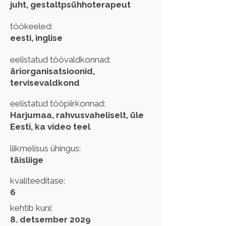
juht, gestaltpsühhoterapeut
töökeeled:
eesti, inglise
eelistatud töövaldkonnad:
äriorganisatsioonid,
tervisevaldkond
eelistatud tööpiirkonnad:
Harjumaa, rahvusvaheliselt, üle
Eesti, ka video teel
liikmelisus ühingus:
täisliige
kvaliteeditase:
6
kehtib kuni:
8. detsember 2029