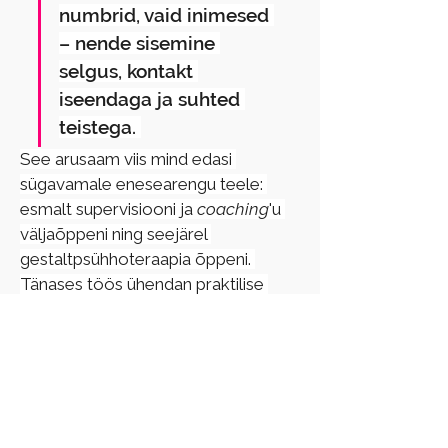
numbrid, vaid inimesed 
– nende sisemine 
selgus, kontakt 
iseendaga ja suhted 
teistega. 
See arusaam viis mind edasi 
sügavamale enesearengu teele: 
esmalt supervisiooni ja 
coaching
'u 
väljaõppeni ning seejärel 
gestaltpsühhoteraapia õppeni. 
Tänases töös ühendan praktilise 
juhtimiskogemuse, professionaalse 
väljaõppe ja inimliku kohalolu. 
Toetan juhte, meeskondi ja 
spetsialiste, kes soovivad suuremat 
selgust, tasakaalu ja teadlikkust nii 
oma töös kui ka isiklikus elus.