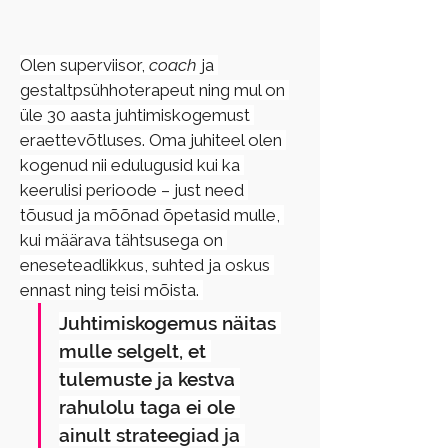
Olen superviisor, 
coach
 ja 
gestaltpsühhoterapeut ning mul on 
üle 30 aasta juhtimiskogemust 
eraettevõtluses. Oma juhiteel olen 
kogenud nii edulugusid kui ka 
keerulisi perioode – just need 
tõusud ja mõõnad õpetasid mulle, 
kui määrava tähtsusega on 
eneseteadlikkus, suhted ja oskus 
ennast ning teisi mõista. 
Juhtimiskogemus näitas 
mulle selgelt, et 
tulemuste ja kestva 
rahulolu taga ei ole 
ainult strateegiad ja 