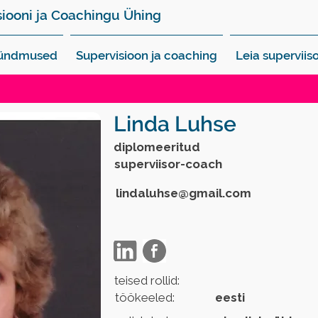
siooni ja Coachingu Ühing
sündmused
Supervisioon ja coaching
Leia superviiso
Linda Luhse
diplomeeritud
superviisor-coach
lindaluhse@gmail.com
teised rollid:
töökeeled:
eesti