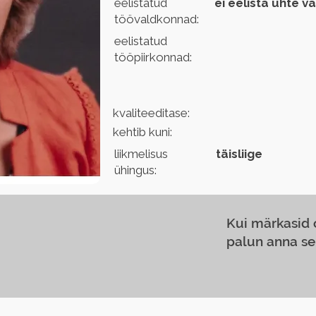
eelistatud
ei eelista ühte v
töövaldkonnad:
eelistatud
tööpiirkonnad:
kvaliteeditase:
kehtib kuni:
liikmelisus
täisliige
ühingus:
Kui märkasid
palun anna se