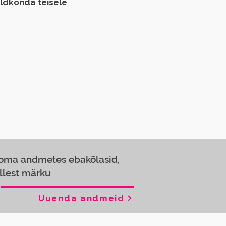
aldkonda teisele
 oma andmetes ebakõlasid,
llest märku
Uuenda andmeid