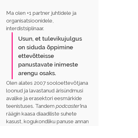
Ma olen +1 partner juhtidele ja 
organisatsioonidele, 
interdistsiplinaar. 
Usun, et tulevikujulgus 
on siduda õppimine 
ettevõtteisse 
panustavate inimeste 
arengu osaks. 
Olen alates 2007 sooloettevõtjana 
loonud ja lavastanud ärisündmusi 
avalike ja erasektori eesmärkide 
teenistuses. Tandem 
podcaster'
ina 
räägin kaasa diaadiliste suhete 
kasust, kogukondliku panuse annan 
MTÜ Academia Pernavinsise 
käivitajana. 