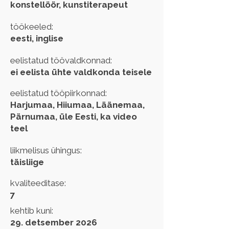
konstellöör, kunstiterapeut
töökeeled:
eesti, inglise
eelistatud töövaldkonnad:
ei eelista ühte valdkonda teisele
eelistatud tööpiirkonnad:
Harjumaa, Hiiumaa, Läänemaa,
Pärnumaa, üle Eesti, ka video
teel
liikmelisus ühingus:
täisliige
kvaliteeditase:
7
kehtib kuni:
29. detsember 2026