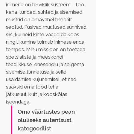
inimene on terviklik süsteem – töö, 
keha, tunded, suhted ja sisemised 
mustrid on omavahel tihedalt 
seotud. Püsivad muutused sünnivad 
siis, kui neid kihte vaadelda koos 
ning liikumine toimub inimese enda 
tempos. Minu missioon on toetada 
spetsialiste ja meeskondi 
teadlikkuse, enesehoiu ja selgema 
sisemise tunnetuse ja selle 
usaldamise kujunemisel, et nad 
saaksid oma tööd teha 
jätkusuutlikult ja kooskõlas 
iseendaga.
Oma väärtustes pean 
oluliseks autentsust, 
kategoorilist 