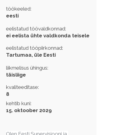
töökeeled:
eesti
eelistatud töövaldkonnad:
ei eelista ühte valdkonda teisele
eelistatud tööpiirkonnad:
Tartumaa, üle Eesti
liikmelisus ühingus:
täisliige
kvaliteeditase:
8
kehtib kuni:
15. oktoober 2029
Olen Eesti Supervisiooni ja 