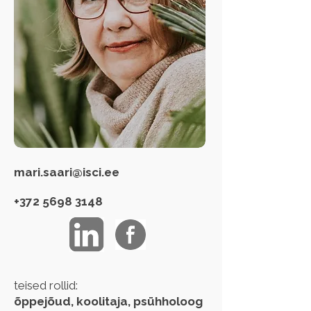
mari.saari@isci.ee
+372 5698 3148
teised rollid:
õppejõud, koolitaja, psühholoog