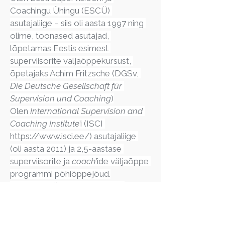
Coachingu Ühingu (ESCÜ) 
asutajaliige – siis oli aasta 1997 ning 
olime, toonased asutajad, 
lõpetamas Eestis esimest 
superviisorite väljaõppekursust, 
õpetajaks Achim Fritzsche (DGSv, 
Die Deutsche Gesellschaft für 
Supervision und Coaching
)
Olen 
International Supervision and 
Coaching Institute
’i (ISCI 
https://www.isci.ee/
) asutajaliige 
(oli aasta 2011) ja 2,5-aastase 
superviisorite ja 
coach
’ide väljaõppe 
programmi põhiõppejõud.
Olen Tartu Ülikooli lõpetanud 
psühholoog, nõustaja ja nõustajate 
õpetaja; lahenduskeskse 
lühiteraapia kursuste läbiviija.