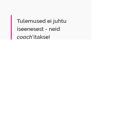
Tulemused ei juhtu 
iseenesest - neid 
coach
'itakse!
Minu supervõime on mitte kunagi 
alla anda ja minna läbi seina.
Olen õppinud aastatel 2017-2020 
ISCI-s (International Supervision 
and Coaching Innstitute) ning mul on 
ICF ACC sertifikaat.
Kui märkasid oma andmetes
ebakõlasid, palun anna sellest
märku