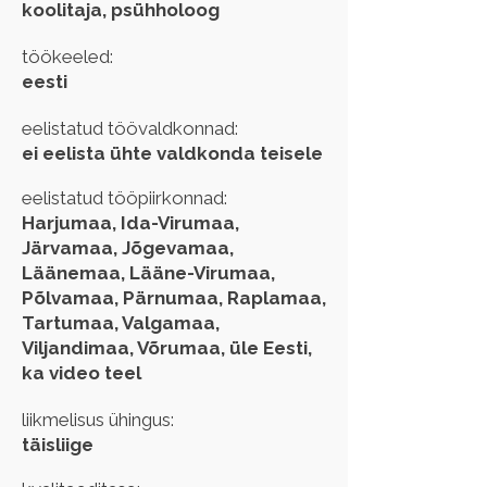
koolitaja, psühholoog
töökeeled:
eesti
eelistatud töövaldkonnad:
ei eelista ühte valdkonda teisele
eelistatud tööpiirkonnad:
Harjumaa, Ida-Virumaa,
Järvamaa, Jõgevamaa,
Läänemaa, Lääne-Virumaa,
Põlvamaa, Pärnumaa, Raplamaa,
Tartumaa, Valgamaa,
Viljandimaa, Võrumaa, üle Eesti,
ka video teel
liikmelisus ühingus:
täisliige