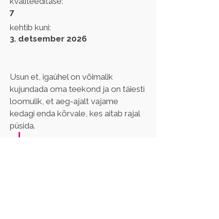
kvaliteeditase:
7
kehtib kuni:
3. detsember 2026
Usun et, igaühel on võimalik 
kujundada oma teekond ja on täiesti 
loomulik, et aeg-ajalt vajame 
kedagi enda kõrvale, kes aitab rajal 
püsida.
Minu supervõime on 
oskus panna end teise 
inimese olukorda, mis 
aitab mul sügavamalt 
mõista tema tundeid ja 
vaatenurki.