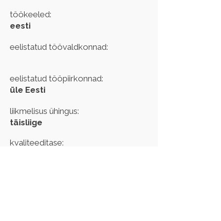
töökeeled:
eesti
eelistatud töövaldkonnad:
eelistatud tööpiirkonnad:
üle Eesti
liikmelisus ühingus:
täisliige
kvaliteeditase:
kehtib kuni:
Kui märkasid oma andmetes