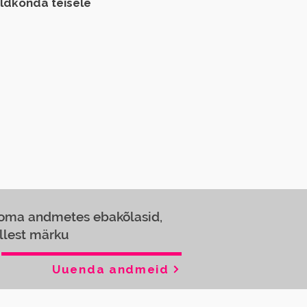
aldkonda teisele
 oma andmetes ebakõlasid,
llest märku
Uuenda andmeid