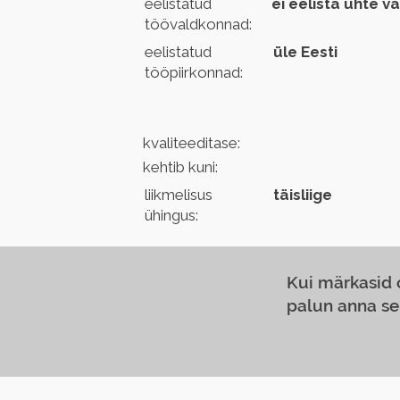
eelistatud
ei eelista ühte v
töövaldkonnad:
eelistatud
üle Eesti
tööpiirkonnad:
kvaliteeditase:
kehtib kuni:
liikmelisus
täisliige
ühingus:
Kui märkasid
palun anna se