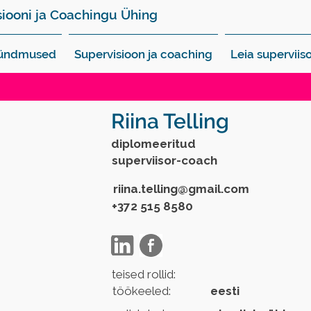
siooni ja Coachingu Ühing
sündmused
Supervisioon ja coaching
Leia superviiso
Riina Telling
diplomeeritud
superviisor-coach
riina.telling@gmail.com
+372 515 8580
teised rollid:
töökeeled:
eesti