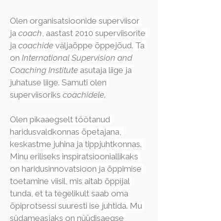
Olen organisatsioonide superviisor 
ja 
coach
, aastast 2010 superviisorite 
ja 
coachide
 väljaõppe õppejõud. Ta 
on 
International Supervision and 
Coaching Institute
 asutaja liige ja 
juhatuse liige. Samuti olen 
superviisoriks 
coachidele
.
Olen pikaaegselt töötanud 
haridusvaldkonnas õpetajana, 
keskastme juhina ja tippjuhtkonnas. 
Minu eriliseks inspiratsiooniallikaks 
on haridusinnovatsioon ja õppimise 
toetamine viisil, mis aitab õppijal 
tunda, et ta tegelikult saab oma 
õpiprotsessi suuresti ise juhtida. Mu 
südameasjaks on nüüdisaegse 