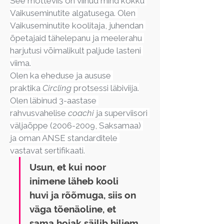
See mõtteviis on viinud mind kokku 
Vaikuseminutite algatusega. Olen 
Vaikuseminutite koolitaja, juhendan 
õpetajaid tähelepanu ja meelerahu 
harjutusi võimalikult paljude lasteni 
viima.
Olen ka eheduse ja aususe 
praktika
 Circling 
protsessi läbiviija.
Olen läbinud 3-aastase 
rahvusvahelise 
coachi
 ja superviisori 
väljaõppe (2006-2009, Saksamaa) 
ja oman ANSE standarditele 
vastavat sertifikaati.
Usun, et kui noor 
inimene läheb kooli 
huvi ja rõõmuga, siis on 
väga tõenäoline, et 
sama hoiak säilib hiljem 