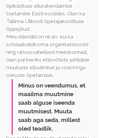
õpikäsituse ellurakendamise 
toetamine Eesti koolides. Olen ka 
Tallinna Ülikooli õpetajakoolituse 
õppejõud.
Minu kliendid on nii äri- kui ka 
sotsiaalvaldkonna organisatsioonid 
ning rahvusvahelised meeskonnad, 
olen partneriks ettevõtete juhtidele 
muutuste elluviimisel ja 
coachingu
oskuste õpetamisel.
Minus on veendumus, et 
maailma muutmine 
saab alguse iseenda 
muutmisest. Muuta 
saab aga seda, millest 
oled teadlik. 